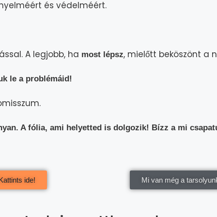
yelméért és védelméért.
ással. A legjobb, ha
, mielőtt beköszönt a 
most lépsz
uk le a problémáid!
romisszum.
an. A fólia, ami helyetted is dolgozik! Bízz a mi csapa
attints ide!
Mi van még a tarsolyun