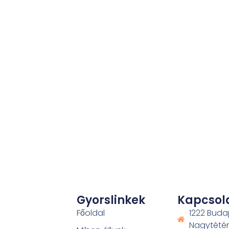
Gyorslinkek
Kapcsol
Főoldal
1222 Buda
Nagytétény