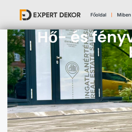
Főoldal
Miben 
Hő- és fényv