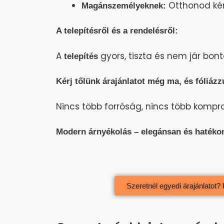
Otthonod kén
Magánszemélyeknek:
A telepítésről és a rendelésről:
A
gyors, tiszta és nem jár bont
telepítés
Kérj tőlünk árajánlatot még ma, és fóliázz
Nincs több forróság, nincs több komp
Modern árnyékolás – elegánsan és hatékony
Szeretnél egyedi árajánlatot? K