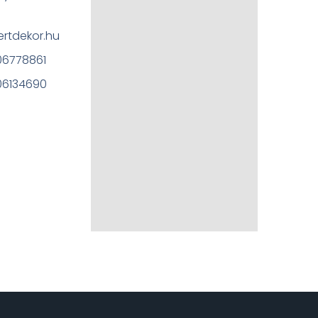
rtdekor.hu
306778861
306134690