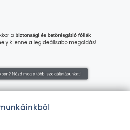
kkor a
biztonsági és betörésgátló fóliák
melyik lenne a legideálisabb megoldás!
kban? Nézd meg a többi szolgáltatásunkat!
i munkáinkból