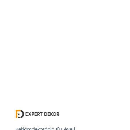
Reklámdekoráció 10+ éve |