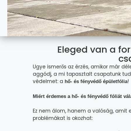
Eleged van a fo
cs
Ugye ismerős az érzés, amikor már déle
aggódj, a mi tapasztalt csapatunk tud
védelmet: a
!
hő- és fényvédő épületfólia
Miért érdemes a hő- és fényvédő fóliát vá
Ez nem álom, hanem a valóság, amit eg
problémákat is okozhat: