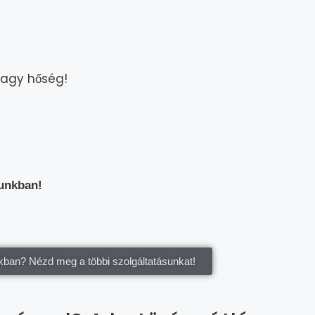
nagy hőség!
tunkban!
kban? Nézd meg a többi szolgáltatásunkat!