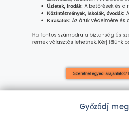
A betörések és a 
Üzletek, irodák:
A
Közintézmények, iskolák, óvodák:
Az áruk védelmére és 
Kirakatok:
Ha fontos számodra a biztonság és sz
remek választás lehetnek. Kérj tőlünk
Szeretnél egyedi árajánlatot? K
Győződj meg 