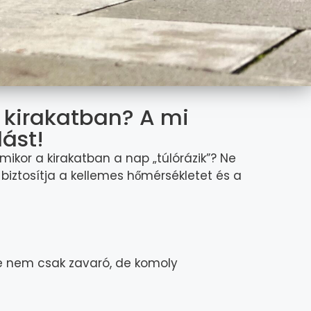
 kirakatban? A mi
ást!
mikor a kirakatban a nap „túlórázik”? Ne
iztosítja a kellemes hőmérsékletet és a
je nem csak zavaró, de komoly