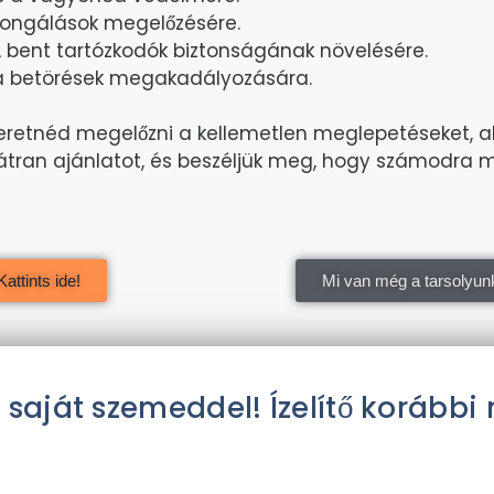
rongálások megelőzésére.
 bent tartózkodók biztonságának növelésére.
a betörések megakadályozására.
eretnéd megelőzni a kellemetlen meglepetéseket, a
 bátran ajánlatot, és beszéljük meg, hogy számodra 
attints ide!
Mi van még a tarsolyun
saját szemeddel! Ízelítő korább