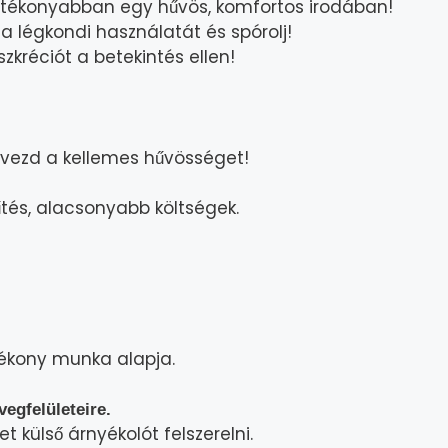
tékonyabban egy hűvös, komfortos irodában!
 légkondi használatát és spórolj!
szkréciót a betekintés ellen!
lvezd a kellemes hűvösséget!
és, alacsonyabb költségek.
tékony munka alapja.
vegfelületeire.
 külső árnyékolót felszerelni.