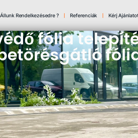
Állunk Rendelkezésedre ?
Referenciák
Kérj Ajánlatot
édő fólia telepí
betörésgátló fóli