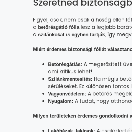
Szeretnéd biztonságb
Figyelj csak, nem csak a hőség ellen l
a
lesz a legjobb barát
betörésgátló fólia
a
, így megv
szilánkokat is egyben tartják
Miért érdemes biztonsági fóliát választan
A megerősített üveg
Betörésgátlás:
ami kritikus lehet!
Ha mégis betöri
Szilánkmentesítés:
sérüléseket. Ez különösen fontos
A betörés megelő
Vagyonvédelem:
A tudat, hogy otthono
Nyugalom:
Milyen területeken érdemes gondolkodni a
A családod é
Lakóházak, lakások: