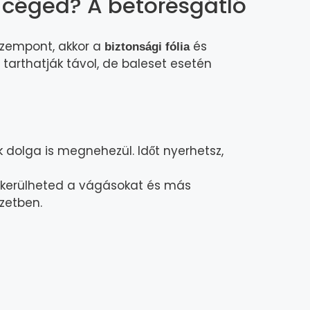
 céged? A betörésgátló
 szempont, akkor a
és
biztonsági fólia
 tarthatják távol, de baleset esetén
 dolga is megnehezül. Időt nyerhetsz,
 elkerülheted a vágásokat és más
zetben.