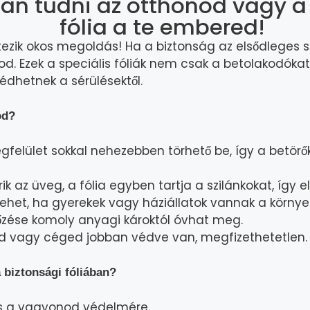
an tudni az otthonod vagy a
fólia a te embered!
étezik okos megoldás! Ha a biztonság az elsődleges
od. Ezek a speciális fóliák nem csak a betolakodókat
édhetnek a sérülésektől.
od?
felület sokkal nehezebben törhető be, így a betörők
k az üveg, a fólia egyben tartja a szilánkokat, így
 lehet, ha gyerekek vagy háziállatok vannak a környe
zése komoly anyagi károktól óvhat meg.
d vagy céged jobban védve van, megfizethetetlen.
 biztonsági fóliában?
s a vagyonod védelmére.