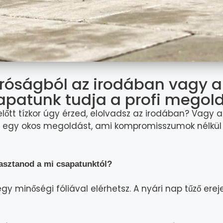
rróságból az irodában vagy a
apatunk tudja a profi megold
lőtt tízkor úgy érzed, elolvadsz az irodában? Vagy a
 egy okos megoldást, ami kompromisszumok nélkül b
lasztanod a mi csapatunktól?
y minőségi fóliával elérhetsz. A nyári nap tűző ere