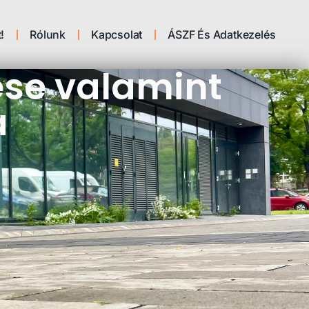
!
Rólunk
Kapcsolat
ÁSZF És Adatkezelés
tése valamint
a