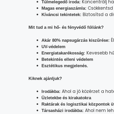
Koncentrálj ha
Túlmelegedő iroda:
Csökkentsd a
Magas energiaszámla:
Biztosítsd a di
Kíváncsi tekintetek:
Mit tud a mi hő- és fényvédő fóliánk?
É
Akár 80% napsugárzás kiszűrése:
UV-védelem
Kevesebb hűt
Energiatakarékosság:
Betekintés elleni védelem
Esztétikus megjelenés.
Kiknek ajánljuk?
Ahol a jó közérzet a ha
Irodákba:
Üzletekbe és kirakatokra
Raktárak és logisztikai központok ü
Ahol nem lehet
Társasházi irodákba: