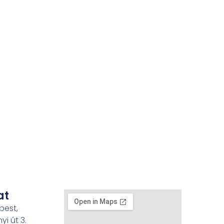
at
pest,
i út 3.