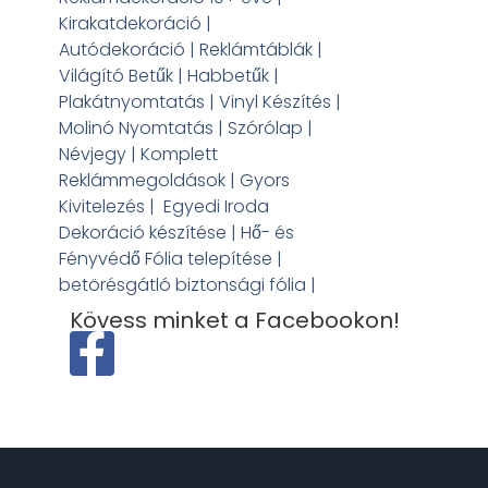
Kirakatdekoráció |
Autódekoráció | Reklámtáblák |
Világító Betűk | Habbetűk |
Plakátnyomtatás | Vinyl Készítés |
Molinó Nyomtatás | Szórólap |
Névjegy | Komplett
Reklámmegoldások | Gyors
Kivitelezés | Egyedi Iroda
Dekoráció készítése | Hő- és
Fényvédő Fólia telepítése |
betörésgátló biztonsági fólia |
Kövess minket a Facebookon!