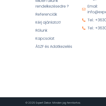
Miben állunk
rendelkezésedre ?
Email:
info@expe
Referenciák
Tel.: +36
Kérj ajánlatot!
Tel.: +36
Rólunk
Kapcsolat
ÁSZF és Adatkezelés
© 2025 Expert Dekor. Minden jog fenntartva.