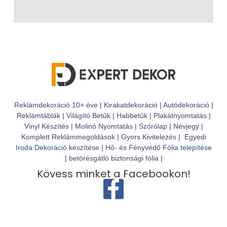
Reklámdekoráció 10+ éve | Kirakatdekoráció | Autódekoráció |
Reklámtáblák | Világító Betűk | Habbetűk | Plakátnyomtatás |
Vinyl Készítés | Molinó Nyomtatás | Szórólap | Névjegy |
Komplett Reklámmegoldások | Gyors Kivitelezés | Egyedi
Iroda Dekoráció készítése | Hő- és Fényvédő Fólia telepítése
| betörésgátló biztonsági fólia |
Kövess minket a Facebookon!