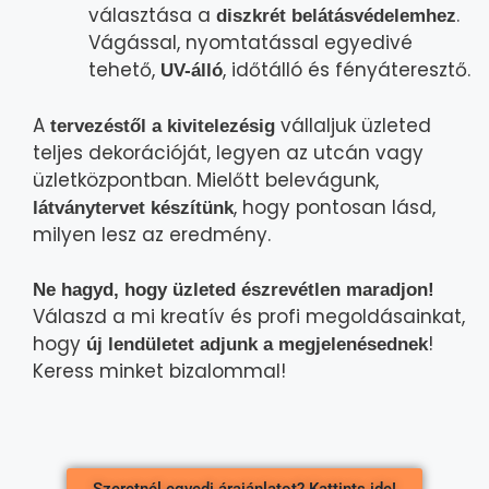
választása a
.
diszkrét belátásvédelemhez
Vágással, nyomtatással egyedivé
tehető,
, időtálló és fényáteresztő.
UV-álló
A
vállaljuk üzleted
tervezéstől a kivitelezésig
teljes dekorációját, legyen az utcán vagy
üzletközpontban. Mielőtt belevágunk,
, hogy pontosan lásd,
látványtervet készítünk
milyen lesz az eredmény.
Ne hagyd, hogy üzleted észrevétlen maradjon!
Válaszd a mi kreatív és profi megoldásainkat,
hogy
!
új lendületet adjunk a megjelenésednek
Keress minket bizalommal!
Szeretnél egyedi árajánlatot? Kattints ide!