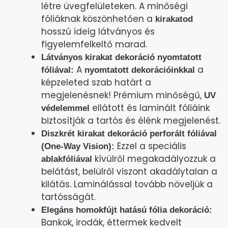
létre üvegfelületeken. A minőségi
fóliáknak köszönhetően a
kirakatod
hosszú ideig látványos és
figyelemfelkeltő marad.
Látványos kirakat dekoráció nyomtatott
A
a
fóliával:
nyomtatott dekorációinkkal
képzeleted szab határt a
megjelenésnek! Prémium minőségű,
UV
ellátott és laminált fóliáink
védelemmel
biztosítják a tartós és élénk megjelenést.
Diszkrét kirakat dekoráció perforált fóliával
Ezzel a speciális
(One-Way Vision):
kívülről megakadályozzuk a
ablakfóliával
belátást, belülről viszont akadálytalan a
kilátás. Laminálással tovább növeljük a
tartósságát.
Elegáns homokfújt hatású fólia dekoráció:
Bankok, irodák, éttermek kedvelt