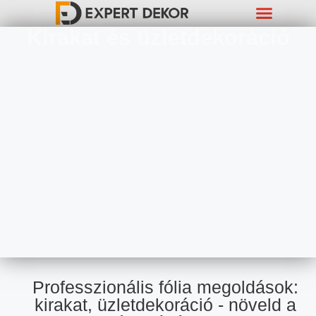
Kirakat és üzletdekoráció
Miben Állunk Rendelkezésedre ?
ÁSZF És Adatkezelés
Professzionális fólia megoldások:
kirakat, üzletdekoráció - növeld a