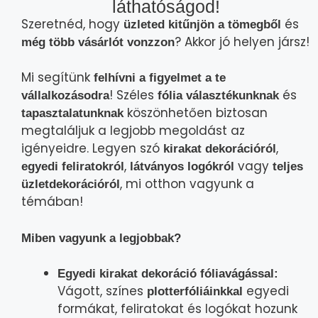
láthatóságod!
Szeretnéd, hogy
és
üzleted kitűnjön a tömegből
? Akkor jó helyen jársz!
még több vásárlót vonzzon
Mi segítünk
felhívni a figyelmet a te
! Széles
és
vállalkozásodra
fólia választékunknak
köszönhetően biztosan
tapasztalatunknak
megtaláljuk a legjobb megoldást az
igényeidre. Legyen szó
,
kirakat dekorációról
,
vagy
egyedi feliratokról
látványos logókról
teljes
, mi otthon vagyunk a
üzletdekorációról
témában!
Miben vagyunk a legjobbak?
Egyedi kirakat dekoráció fóliavágással:
Vágott, színes
egyedi
plotterfóliáinkkal
formákat, feliratokat és logókat hozunk