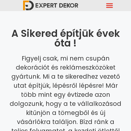
Miben Állunk Rendelkezésedre ?
ÁSZF És Adatkezelés
A Sikered építjük évek
óta !
Figyelj csak, mi nem csupán
dekorációt és reklámeszközöket
gyártunk. Mi a te sikeredhez vezető
utat építjük, lépésről lépésre! Már
több mint egy évtizede azon
dolgozunk, hogy a te vállalkozásod
kitűnjön a tömegből és új
vásárlókra találjon. Bízd ránk a
teljes folyamatot, a kezdeti ötlettől