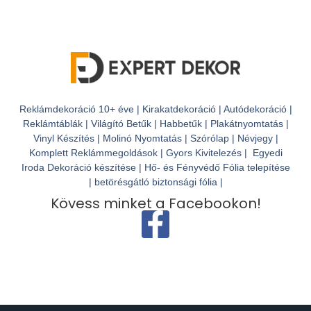
Reklámdekoráció 10+ éve | Kirakatdekoráció | Autódekoráció |
Reklámtáblák | Világító Betűk | Habbetűk | Plakátnyomtatás |
Vinyl Készítés | Molinó Nyomtatás | Szórólap | Névjegy |
Komplett Reklámmegoldások | Gyors Kivitelezés | Egyedi
Iroda Dekoráció készítése | Hő- és Fényvédő Fólia telepítése
| betörésgátló biztonsági fólia |
Kövess minket a Facebookon!