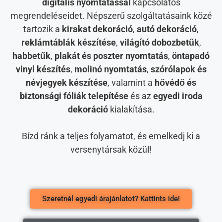
digitális nyomtatással
kapcsolatos
megrendeléseidet. Népszerű szolgáltatásaink közé
tartozik a
kirakat dekoráció
,
autó dekoráció
,
reklámtáblák készítése
,
világító dobozbetűk
,
habbetűk
,
plakát és poszter nyomtatás
,
öntapadó
vinyl készítés
,
molinó nyomtatás
,
szórólapok és
névjegyek készítése
, valamint a
hővédő és
biztonsági fóliák telepítése
és az
egyedi iroda
dekoráció
kialakítása.
Bízd ránk a teljes folyamatot, és emelkedj ki a
versenytársak közül!
Szeretnél egyedi árajánlatot? Kattints ide!