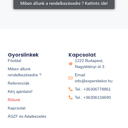
Miben állunk a rendelkezésedre ? Kattints ide!
Gyorslinkek
Kapcsolat
Főoldal
1222 Budapest,
Nagytétényi út 3.
Miben állunk
rendelkezésedre ?
Email:
info@expertdekor.hu
Referenciák
Tel.: +36306778861
Kérj ajánlatot!
Tel.: +36306134690
Rólunk
Kapcsolat
ÁSZF és Adatkezelés