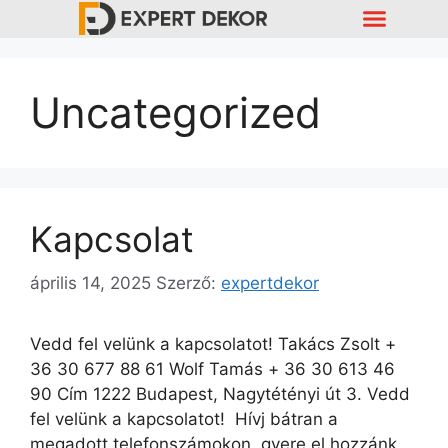
Miben Állunk Rendelkezésedre ?
ÁSZF És Adatkezelés
Uncategorized
Kapcsolat
április 14, 2025
Szerző:
expertdekor
Vedd fel velünk a kapcsolatot! Takács Zsolt +
36 30 677 88 61 Wolf Tamás + 36 30 613 46
90 Cím 1222 Budapest, Nagytétényi út 3. Vedd
fel velünk a kapcsolatot! Hívj bátran a
megadott telefonszámokon, gyere el hozzánk