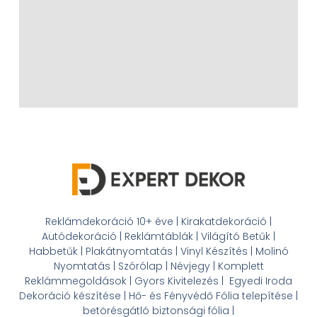
Reklámdekoráció 10+ éve | Kirakatdekoráció |
Autódekoráció | Reklámtáblák | Világító Betűk |
Habbetűk | Plakátnyomtatás | Vinyl Készítés | Molinó
Nyomtatás | Szórólap | Névjegy | Komplett
Reklámmegoldások | Gyors Kivitelezés | Egyedi Iroda
Dekoráció készítése | Hő- és Fényvédő Fólia telepítése |
betörésgátló biztonsági fólia |